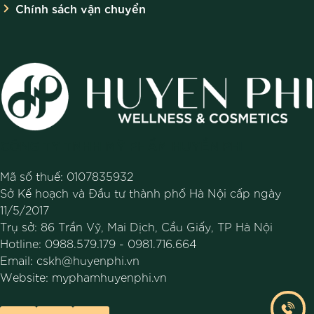
Chính sách vận chuyển
CÔNG TY TNHH MỸ PHẨM HUYỀN PHI
Mã số thuế: 0107835932
Sở Kế hoạch và Đầu tư thành phố Hà Nội cấp ngày
11/5/2017
Trụ sở: 86 Trần Vỹ, Mai Dịch, Cầu Giấy, TP Hà Nội
Hotline:
0988.579.179
-
0981.716.664
Email:
cskh@huyenphi.vn
Website:
myphamhuyenphi.vn