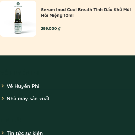
Serum Inod Cool Breath Tinh Dầu Khử Mùi
Hôi Miệng 10ml
299.000
₫
VỀ HUYỀN PHI
Về Huyền Phi
Nhà máy sản xuất
TIN TỨC
Tin tức sự kiện