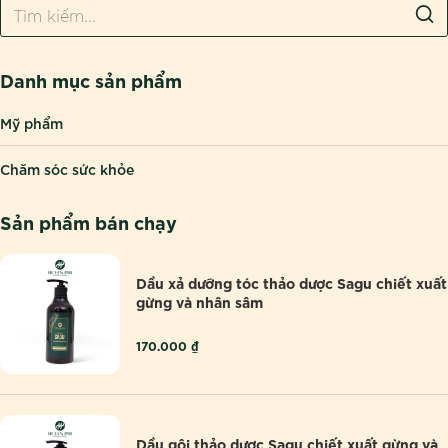
T
ì
m
k
Danh mục sản phẩm
i
Mỹ phẩm
ế
m
Chăm sóc sức khỏe
:
Sản phẩm bán chạy
Dầu xả dưỡng tóc thảo dược Sagu chiết xuất
gừng và nhân sâm
170.000
₫
Dầu gội thảo dược Sagu chiết xuất gừng và