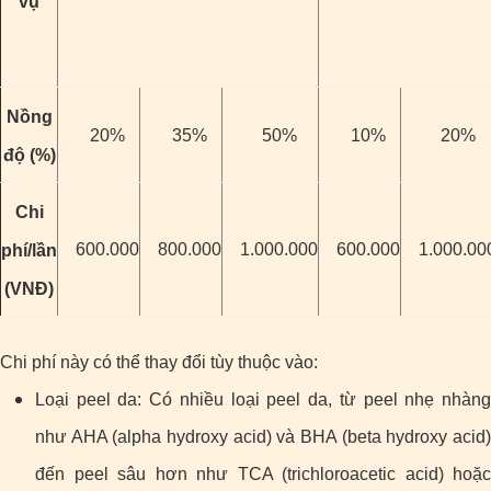
vụ
Nồng
20%
35%
50%
10%
20%
độ (%)
Chi
600.000
800.000
1.000.000
600.000
1.000.00
phí/lần
(VNĐ)
Chi phí này có thể thay đổi tùy thuộc vào:
Loại peel da: Có nhiều loại peel da, từ peel nhẹ nhàng
như AHA (alpha hydroxy acid) và BHA (beta hydroxy acid)
đến peel sâu hơn như TCA (trichloroacetic acid) hoặc