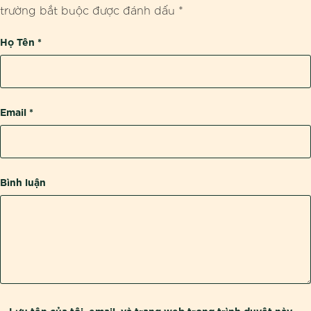
trường bắt buộc được đánh dấu
*
Họ Tên
*
Email
*
Bình luận
Lưu tên của tôi, email, và trang web trong trình duyệt này