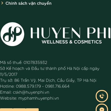
Chính sách vận chuyển
CÔNG TY TNHH MỸ PHẨM HUYỀN PHI
Mã số thuế: 0107835932
Sở Kế hoạch và Đầu tư thành phố Hà Nội cấp ngày
11/5/2017
Trụ sở: 86 Trần Vỹ, Mai Dịch, Cầu Giấy, TP Hà Nội
Hotline:
0988.579.179
-
0981.716.664
Email:
cskh@huyenphi.vn
Website:
myphamhuyenphi.vn