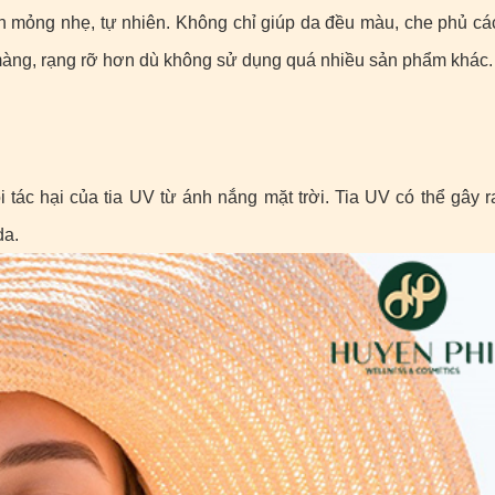
ền mỏng nhẹ, tự nhiên. Không chỉ giúp da đều màu, che phủ cá
 màng, rạng rỡ hơn dù không sử dụng quá nhiều sản phẩm khác.
ác hại của tia UV từ ánh nắng mặt trời. Tia UV có thể gây r
da.