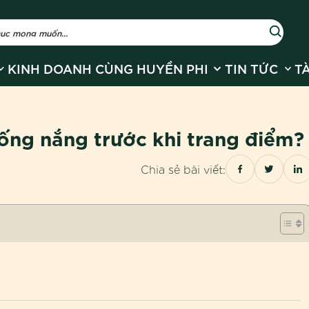
r Về Huyền Phi
how submenu for Sản phẩm
Show submenu for
Show
KINH DOANH CÙNG HUYỀN PHI
TIN TỨC
T
ống nắng trước khi trang điểm?
Chia sẻ bài viết: