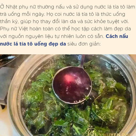
Ở Nhật phụ nữ thường nấu và sử dụng nước lá tía tô làm
trà uống mỗi ngày. Họ coi nước lá tía tô là thức uống
thần kỳ, giúp họ thay đổi làn da và sức khỏe tuyệt vời.
Phụ nữ Việt hoàn toàn có thể học tập cách làm đẹp da
Cách nấu
với nguồn nguyên liệu tự nhiên luôn có sẵn.
nước lá tía tô uống đẹp da
siêu đơn giản: