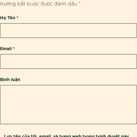
trường bắt buộc được đánh dấu
*
Họ Tên
*
Email
*
Bình luận
Lưu tên của tôi, email, và trang web trong trình duyệt này