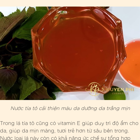
Nước tía tô cải thiện màu da dưỡng da trắng mịn
Trong lá tía tô cũng có vitamin E giúp duy trì độ ẩm cho
da, giúp da mịn màng, tươi trẻ hơn từ sâu bên trong.
Nước loại lá này còn có khả năng ức chế sự tổng hợp