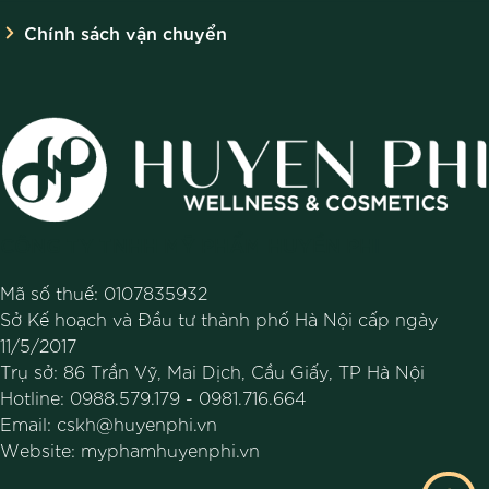
Chính sách vận chuyển
CÔNG TY TNHH MỸ PHẨM HUYỀN PHI
Mã số thuế: 0107835932
Sở Kế hoạch và Đầu tư thành phố Hà Nội cấp ngày
11/5/2017
Trụ sở: 86 Trần Vỹ, Mai Dịch, Cầu Giấy, TP Hà Nội
Hotline:
0988.579.179
-
0981.716.664
Email:
cskh@huyenphi.vn
Website:
myphamhuyenphi.vn