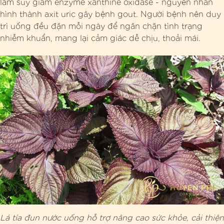
làm suy giảm enzyme xanthine oxidase - nguyên nhân
hình thành axit uric gây bệnh gout. Người bệnh nên duy
trì uống đều đặn mỗi ngày để ngăn chặn tình trạng
nhiễm khuẩn, mang lại cảm giác dễ chịu, thoải mái.
Lá tía đun nước uống hỗ trợ nâng cao sức khỏe, cải thiện