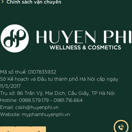
Chính sách vận chuyển
CÔNG TY TNHH MỸ PHẨM HUYỀN PHI
Mã số thuế: 0107835932
Sở Kế hoạch và Đầu tư thành phố Hà Nội cấp ngày
11/5/2017
Trụ sở: 86 Trần Vỹ, Mai Dịch, Cầu Giấy, TP Hà Nội
Hotline:
0988.579.179
-
0981.716.664
Email:
cskh@huyenphi.vn
Website:
myphamhuyenphi.vn