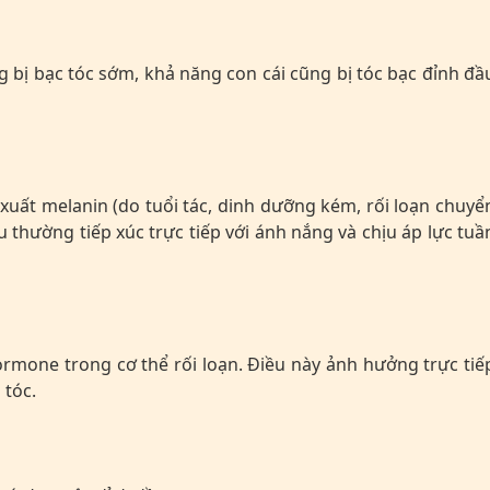
 bị bạc tóc sớm, khả năng con cái cũng bị tóc bạc đỉnh đầ
 xuất melanin (do tuổi tác, dinh dưỡng kém, rối loạn chuyể
u thường tiếp xúc trực tiếp với ánh nắng và chịu áp lực tuầ
hormone trong cơ thể rối loạn. Điều này ảnh hưởng trực tiế
 tóc.