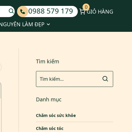
0
0988 579 179
GIỎ HÀNG
Kinh doanh cùng Huyền Phi
ubmenu for Tin tức
Show submenu for Tài nguyên làm đẹ
 NGUYÊN LÀM ĐẸP
Tìm kiếm
Danh mục
Chăm sóc sức khỏe
Chăm sóc tóc