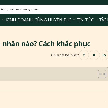
for Về Huyền Phi
Show submenu for Sản phẩm
Show submenu for 
Show s
KINH DOANH CÙNG HUYỀN PHI
TIN TỨC
TÀI
n nhân nào? Cách khắc phục
Chia sẻ bài viết: