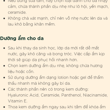
Nếu dùng sữa tắm, hãy chọn loại dành cho da nhạy
cảm, chứa thành phần dịu nhẹ như lô hội, yến mạch,
ceramide.
Không chà xát mạnh, chỉ nên vỗ nhẹ nước lên da và
lau khô bằng khăn mềm.
Dưỡng ẩm cho da
Sau khi thay da sinh học, lớp da mới rất dễ mất
nước, gây khô căng và bong tróc. Việc cấp ẩm kịp
thời sẽ giúp da phục hồi nhanh hơn.
Chọn kem dưỡng ẩm dịu nhẹ, không chứa hương
liệu hoặc cồn.
Sử dụng dưỡng ẩm dạng lotion hoặc gel để thẩm
thấu nhanh mà không gây bí da.
Các thành phần nên có trong kem dưỡng:
Hyaluronic Acid, Ceramide, Panthenol, Niacinamide,
Vitamin E.
Thoa kem dưỡng ẩm ngay sau khi tắm để khóa ẩm