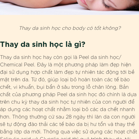
Thay da sinh học cho body có tốt không?
Thay da sinh học là gì?
Thay da sinh học hay còn gọi là Peel da sinh học/
Chemical Peel. Đây là một phương pháp làm đẹp hiện
đại sử dụng hợp chất làm đẹp tự nhiên tác động tới bề
mặt trên da. Từ đó, giúp loại bỏ hoàn toàn các tế bào
chết, vi khuẩn, bụi bẩn ở sâu trong lỗ chân lông. Bản
chất của phương pháp Peel da sinh học đó chính là dựa
trên chu kỳ thay da sinh học tự nhiên của con người để
áp dụng các hoạt chất nhằm loại bỏ các da chết nhanh
hơn. Thông thường cứ sau 28 ngày thì làn da con người
sẽ tự động đào thải các tế bào da bị hư tổn và thay thế
bằng lớp da mới. Thông qua việc sử dụng các hoạt chất
Salicylic acid và Glycolic acid thì quá trình thay da, tái