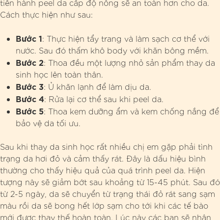
tiến hành peel da cấp độ nông sẽ an toàn hơn cho da.
Cách thực hiện như sau:
Bước 1
: Thực hiện tẩy trang và làm sạch cơ thể với
nước. Sau đó thấm khô body với khăn bông mềm.
Bước 2
: Thoa đều một lượng nhỏ sản phẩm thay da
sinh học lên toàn thân.
Bước 3
: Ủ khăn lạnh để làm dịu da.
Bước 4
: Rửa lại cơ thể sau khi peel da.
Bước 5
: Thoa kem dưỡng ẩm và kem chống nắng để
bảo vệ da tối ưu.
Sau khi thay da sinh học rất nhiều chị em gặp phải tình
trạng da hơi đỏ và cảm thấy rát. Đây là dấu hiệu bình
thường cho thấy hiệu quả của quá trình peel da. Hiện
tượng này sẽ giảm bớt sau khoảng từ 15-45 phút. Sau đó
từ 2-5 ngày, da sẽ chuyển từ trạng thái đỏ rát sang sạm
màu rồi da sẽ bong hết lớp sạm cho tới khi các tế bào
mới được thay thế hoàn toàn. Lúc này các bạn sẽ nhận