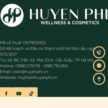
CÔNG TY TNHH MỸ PHẨM HUYỀN PHI
Mã số thuế: 0107835932
Sở Kế hoạch và Đầu tư thành phố Hà Nội cấp ngày
11/5/2017
Trụ sở: 86 Trần Vỹ, Mai Dịch, Cầu Giấy, TP Hà Nội
Hotline:
0988.579.179
-
0981.716.664
Email:
cskh@huyenphi.vn
Website:
myphamhuyenphi.vn