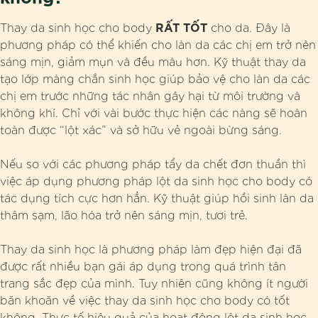
RẤT TỐT
Thay da sinh học cho body
cho da. Đây là
phương pháp có thể khiến cho làn da các chị em trở nên
sáng mịn, giảm mụn và đều màu hơn. Kỹ thuật thay da
tạo lớp màng chắn sinh học giúp bảo vệ cho làn da các
chị em trước những tác nhân gây hại từ môi trường và
không khí. Chỉ với vài bước thực hiện các nàng sẽ hoàn
toàn được “lột xác” và sở hữu vẻ ngoài bừng sáng.
Nếu so với các phương pháp tẩy da chết đơn thuần thì
việc áp dụng phương pháp lột da sinh học cho body có
tác dụng tích cực hơn hẳn. Kỹ thuật giúp hồi sinh làn da
thâm sạm, lão hóa trở nên sáng mịn, tươi trẻ.
Thay da sinh học là phương pháp làm đẹp hiện đại đã
được rất nhiều bạn gái áp dụng trong quá trình tân
trang sắc đẹp của mình. Tuy nhiên cũng không ít người
băn khoăn về việc thay da sinh học cho body có tốt
không. Thực tế hiệu quả của hoạt động lột da sinh học