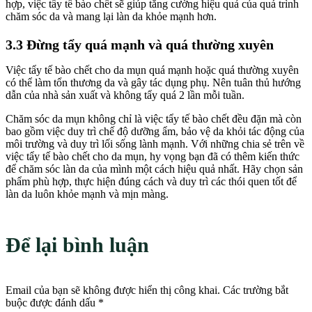
hợp, việc tẩy tế bào chết sẽ giúp tăng cường hiệu quả của quá trình
chăm sóc da và mang lại làn da khỏe mạnh hơn.
3.3 Đừng tẩy quá mạnh và quá thường xuyên
Việc tẩy tế bào chết cho da mụn quá mạnh hoặc quá thường xuyên
có thể làm tổn thương da và gây tác dụng phụ. Nên tuân thủ hướng
dẫn của nhà sản xuất và không tẩy quá 2 lần mỗi tuần.
Chăm sóc da mụn không chỉ là việc tẩy tế bào chết đều đặn mà còn
bao gồm việc duy trì chế độ dưỡng ẩm, bảo vệ da khỏi tác động của
môi trường và duy trì lối sống lành mạnh. Với những chia sẻ trên về
việc tẩy tế bào chết cho da mụn, hy vọng bạn đã có thêm kiến thức
để chăm sóc làn da của mình một cách hiệu quả nhất. Hãy chọn sản
phẩm phù hợp, thực hiện đúng cách và duy trì các thói quen tốt để
làn da luôn khỏe mạnh và mịn màng.
Để lại bình luận
Email của bạn sẽ không được hiển thị công khai.
Các trường bắt
buộc được đánh dấu
*