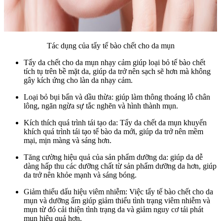
Tác dụng của tẩy tế bào chết cho da mụn
Tẩy da chết cho da mụn nhạy cảm giúp loại bỏ tế bào chết
tích tụ trên bề mặt da, giúp da trở nên sạch sẽ hơn mà không
gây kích ứng cho làn da nhạy cảm.
Loại bỏ bụi bẩn và dầu thừa: giúp làm thông thoáng lỗ chân
lông, ngăn ngừa sự tắc nghẽn và hình thành mụn.
Kích thích quá trình tái tạo da: Tẩy da chết da mụn khuyến
khích quá trình tái tạo tế bào da mới, giúp da trở nên mềm
mại, mịn màng và sáng hơn.
Tăng cường hiệu quả của sản phẩm dưỡng da: giúp da dễ
dàng hấp thu các dưỡng chất từ sản phẩm dưỡng da hơn, giúp
da trở nên khỏe mạnh và sáng bóng.
Giảm thiểu dấu hiệu viêm nhiễm: Việc tẩy tế bào chết cho da
mụn và dưỡng ẩm giúp giảm thiểu tình trạng viêm nhiễm và
mụn từ đó cải thiện tình trạng da và giảm nguy cơ tái phát
mụn hiệu quả hơn.