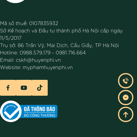
CÔNG TY TNHH MỸ PHẨM HUYỀN PHI
Mã số thuế: 0107835932
Sở Kế hoạch và Đầu tư thành phố Hà Nội cấp ngày
11/5/2017
Trụ sở: 86 Trần Vỹ, Mai Dịch, Cầu Giấy, TP Hà Nội
Hotline:
0988.579.179
-
0981.716.664
Email:
cskh@huyenphi.vn
Website:
myphamhuyenphi.vn