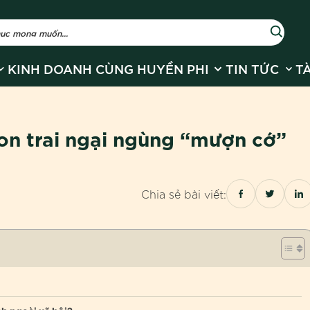
r Về Huyền Phi
how submenu for Sản phẩm
Show submenu for
Show
KINH DOANH CÙNG HUYỀN PHI
TIN TỨC
T
on trai ngại ngùng “mượn cớ”
Chia sẻ bài viết: