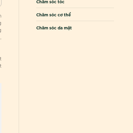
Chăm sóc tóc
Chăm sóc cơ thể
h
g
Chăm sóc da mặt
g
,
t
t