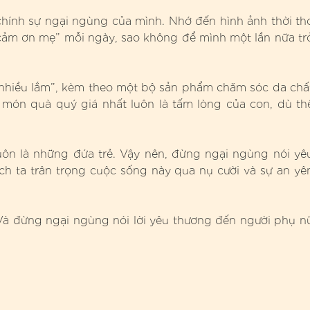
chính sự ngại ngùng của mình. Nhớ đến hình ảnh thời th
on cảm ơn mẹ” mỗi ngày, sao không để mình một lần nữa tr
 nhiều lắm”, kèm theo một bộ sản phẩm chăm sóc da chấ
 món quà quý giá nhất luôn là tấm lòng của con, dù th
uôn là những đứa trẻ. Vậy nên, đừng ngại ngùng nói yê
ch ta trân trọng cuộc sống này qua nụ cười và sự an yê
à đừng ngại ngùng nói lời yêu thương đến người phụ n