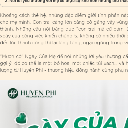
Nói lời yêu thương với mẹ có thực sự khó hơn những thử thác
Khoảng cách thế hệ, những đặc điểm giới tính phần nào
cho mẹ mình. Con trai càng lớn càng cố gắng vẫy vùng
thành. Những câu nói bâng quơ “con trai mà cứ bám lấ
xoáy của công việc khiến chúng ta không có nhiều thời
đến lúc thành công thì lại lúng túng, ngại ngùng trong v
“Mượn cớ” Ngày Của Mẹ để nói những lời yêu thương cấ
gợi ý, đó có thể là một bó hoa, một chiếc túi xách… v
lượng từ Huyền Phi - thương hiệu đồng hành cùng phụ nữ V