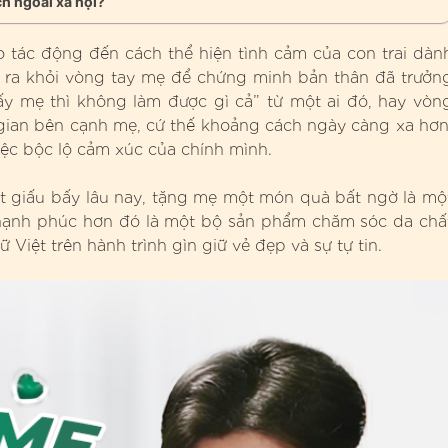
h ngoài xã hội?
 tác động đến cách thể hiện tình cảm của con trai dàn
 ra khỏi vòng tay mẹ để chứng minh bản thân đã trưởn
y mẹ thì không làm được gì cả” từ một ai đó, hay vòn
 gian bên cạnh mẹ, cứ thế khoảng cách ngày càng xa hơn
iệc bộc lộ cảm xúc của chính mình.
t giấu bấy lâu nay, tặng mẹ một món quà bất ngờ là mộ
à hạnh phúc hơn đó là một bộ sản phẩm chăm sóc da chấ
iệt trên hành trình gìn giữ vẻ đẹp và sự tự tin.