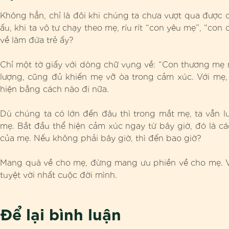
Không hẳn, chỉ là đôi khi chúng ta chưa vượt qua được 
ấu, khi ta vô tư chạy theo mẹ, ríu rít “con yêu mẹ”, “c
về làm đứa trẻ ấy?
Chỉ một tờ giấy với dòng chữ vụng về: “Con thương mẹ
lượng, cũng đủ khiến mẹ vỡ òa trong cảm xúc. Với mẹ,
hiện bằng cách nào đi nữa.
Dù chúng ta có lớn đến đâu thì trong mắt mẹ, ta vẫn l
mẹ. Bắt đầu thể hiện cảm xúc ngay từ bây giờ, đó là cá
của mẹ. Nếu không phải bây giờ, thì đến bao giờ?
Mang quà về cho mẹ, đừng mang ưu phiền về cho mẹ. V
tuyệt vời nhất cuộc đời mình.
Để lại bình luận