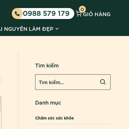
0
0988 579 179
GIỎ HÀNG
 Kinh doanh cùng Huyền Phi
 submenu for Tin tức
Show submenu for Tài nguyên l
ÀI NGUYÊN LÀM ĐẸP
Tìm kiếm
Danh mục
Chăm sóc sức khỏe