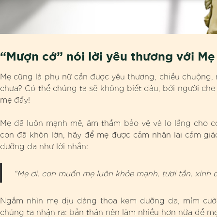
“Mượn cớ” nói lời yêu thương với Mẹ
Mẹ cũng là phụ nữ cần được yêu thương, chiều chuộng, 
chưa? Có thể chúng ta sẽ không biết đâu, bởi người che g
mẹ đấy!
Mẹ đã luôn mạnh mẽ, âm thầm bảo vệ và lo lắng cho c
con đã khôn lớn, hãy để mẹ được cảm nhận lại cảm gi
dưỡng da như lời nhắn:
“Mẹ ơi, con muốn mẹ luôn khỏe mạnh, tươi tắn, xinh 
Ngắm nhìn mẹ dịu dàng thoa kem dưỡng da, mỉm cười t
chúng ta nhận ra: bản thân nên làm nhiều hơn nữa để m