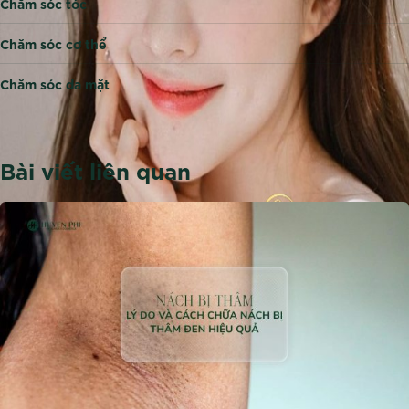
Chăm sóc tóc
Chăm sóc cơ thể
Chăm sóc da mặt
Bài viết liên quan
Sau khoảng 2h mỗi ngày cần dặm lại kem chống nắng để bảo
vệ da
Những lưu ý về thời gian bôi kem