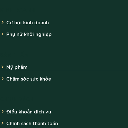
179 để được tư vấn cách chăm sóc và bảo vệ da một cách tốt
KINH DOANH
nhất.
Cơ hội kinh doanh
Để lại bình luận
Phụ nữ khởi nghiệp
Email của bạn sẽ không được hiển thị công khai.
Các
SẢN PHẨM
trường bắt buộc được đánh dấu
*
Mỹ phẩm
Họ Tên
*
Chăm sóc sức khỏe
CHÍNH SÁCH
Email
*
Điều khoản dịch vụ
Chính sách thanh toán