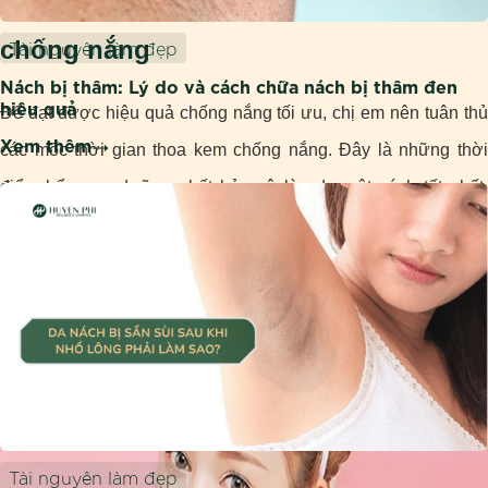
chống nắng
Tài nguyên làm đẹp
Nách bị thâm: Lý do và cách chữa nách bị thâm đen
hiệu quả
Để đạt được hiệu quả chống nắng tối ưu, chị em nên tuân thủ
Xem thêm
các mốc thời gian thoa kem chống nắng. Đây là những thời
điểm bổ sung dưỡng chất bảo vệ làn da một cách tốt nhất.
Trong quá trình sử dụng cần lưu ý:
Tài nguyên làm đẹp