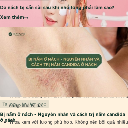
Da nách bị sần sùi sau khi nhổ lông phải làm sao?
Xem thêm
Thoa kem đúng thời điểm sẽ giúp bảo vệ da tối ưu
Thoa kem đúng thời điểm để phát huy công dụng chống
Tài nguyên làm đẹp
nắng, bảo vệ da.
Bị nấm ở nách - Nguyên nhân và cách trị nấm candida
ở nách
Thoa kem với lượng phù hợp. Không nên bôi quá nhiều