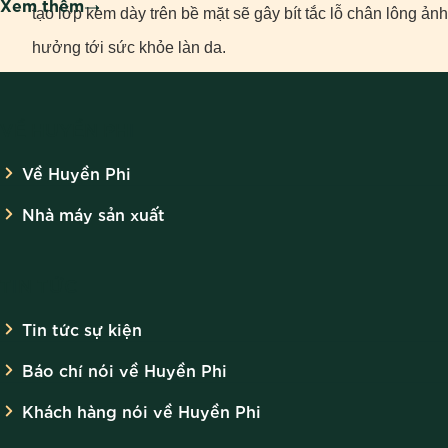
Xem thêm
tạo lớp kem dày trên bề mặt sẽ gây bít tắc lỗ chân lông ảnh
hưởng tới sức khỏe làn da.
Trước khi thoa kem cần tẩy trang kỹ càng để hạn chế tình
VỀ HUYỀN PHI
trạng vi khuẩn tích tụ trên da gây viêm da.
Về Huyền Phi
Kết hợp sử dụng kem chống nắng với các vật dụng chống
Nhà máy sản xuất
nắng cần thiết: áo chống nắng, mũ rộng vành, kính mắt,
khẩu trang… để bảo vệ da trong những thời điểm đi ra
TIN TỨC
ngoài.
Tin tức sự kiện
Trên đây là những lý giải cụ thể về vấn đề nên bôi kem chống
Báo chí nói về Huyền Phi
nắng lúc mấy giờ giúp chị em có thêm kinh nghiệm để sử dụng
Khách hàng nói về Huyền Phi
kem đúng cách. Hãy gọi tới Hotline 0988 579 179 - 0966 579