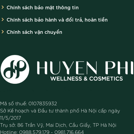
Bình luận
Chính sách bảo mật thông tin
Chính sách bảo hành và đổi trả, hoàn tiền
Chính sách vận chuyển
Lưu tên của tôi, email, và trang web trong trình duyệt này
cho lần bình luận kế tiếp của tôi.
CÔNG TY TNHH MỸ PHẨM HUYỀN PHI
Mã số thuế: 0107835932
Sở Kế hoạch và Đầu tư thành phố Hà Nội cấp ngày
11/5/2017
Trụ sở: 86 Trần Vỹ, Mai Dịch, Cầu Giấy, TP Hà Nội
Hotline:
0988.579.179
-
0981.716.664