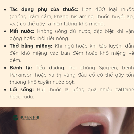
Tác dụng phụ của thuốc:
Hơn 400 loại thuốc
(chống trầm cảm, kháng histamine, thuốc huyết áp,
v.v.) có thể gây ra hiện tượng khô miệng.
Mất nước:
Không uống đủ nước, đặc biệt khi vậ
động hoặc thời tiết nóng.
Thở bằng miệng:
Khi ngủ hoặc khi tập luyện, dẫ
đến khô miệng vào ban đêm hoặc khô miệng về
đêm.
Bệnh lý:
Tiểu đường, hội chứng Sjögren, bện
Parkinson hoặc xạ trị vùng đầu cổ có thể gây tổn
thương khô tuyến nước bọt.
Lối sống:
Hút thuốc lá, uống quá nhiều caffeine
hoặc rượu.