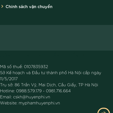
Chính sách vận chuyển
CÔNG TY TNHH MỸ PHẨM HUYỀN PHI
Mã số thuế: 0107835932
Sở Kế hoạch và Đầu tư thành phố Hà Nội cấp ngày
11/5/2017
Trụ sở: 86 Trần Vỹ, Mai Dịch, Cầu Giấy, TP Hà Nội
Hotline:
0988.579.179
-
0981.716.664
Email:
cskh@huyenphi.vn
Website:
myphamhuyenphi.vn