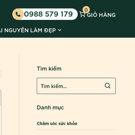
0
0988 579 179
GIỎ HÀNG
 Kinh doanh cùng Huyền Phi
 submenu for Tin tức
Show submenu for Tài nguyên l
ÀI NGUYÊN LÀM ĐẸP
Tìm kiếm
Danh mục
Chăm sóc sức khỏe