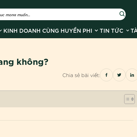
r Về Huyền Phi
how submenu for Sản phẩm
Show submenu for
Show
KINH DOANH CÙNG HUYỀN PHI
TIN TỨC
T
rang không?
Chia sẻ bài viết: