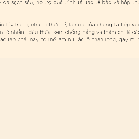
da sạch sâu, hỗ trợ quá trình tái tạo tế bào và hấp th
n tẩy trang, nhưng thực tế, làn da của chúng ta tiếp xú
ẩn, ô nhiễm, dầu thừa, kem chống nắng và thậm chí là cá
c tạp chất này có thể làm bít tắc lỗ chân lông, gây mụ