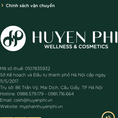
Chính sách vận chuyển
CÔNG TY TNHH MỸ PHẨM HUYỀN PHI
Mã số thuế: 0107835932
Sở Kế hoạch và Đầu tư thành phố Hà Nội cấp ngày
11/5/2017
Trụ sở: 86 Trần Vỹ, Mai Dịch, Cầu Giấy, TP Hà Nội
Hotline:
0988.579.179
-
0981.716.664
Email:
cskh@huyenphi.vn
Website:
myphamhuyenphi.vn