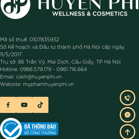
CÔNG TY TNHH MỸ PHẨM HUYỀN PHI
Mã số thuế: 0107835932
Sở Kế hoạch và Đầu tư thành phố Hà Nội cấp ngày
11/5/2017
Trụ sở: 86 Trần Vỹ, Mai Dịch, Cầu Giấy, TP Hà Nội
Hotline:
0988.579.179
-
0981.716.664
Email:
cskh@huyenphi.vn
Website:
myphamhuyenphi.vn