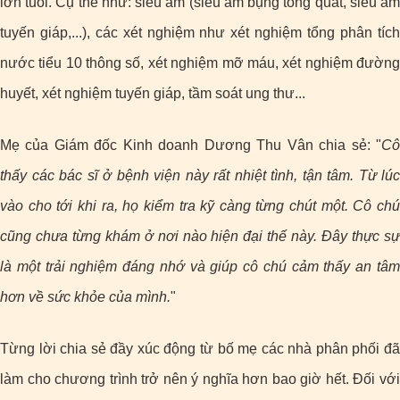
lớn tuổi. Cụ thể như: siêu âm (siêu âm bụng tổng quát, siêu âm
tuyến giáp,...), các xét nghiệm như xét nghiệm tổng phân tích
nước tiểu 10 thông số, xét nghiệm mỡ máu, xét nghiệm đường
huyết, xét nghiệm tuyến giáp, tầm soát ung thư...
Mẹ của Giám đốc Kinh doanh Dương Thu Vân chia sẻ:
"
Cô
thấy các bác sĩ ở bệnh viện này rất nhiệt tình, tận tâm. Từ lúc
vào cho tới khi ra, họ kiểm tra kỹ càng từng chút một. Cô chú
cũng chưa từng khám ở nơi nào hiện đại thế này. Đây thực sự
là một trải nghiệm đáng nhớ và giúp cô chú cảm thấy an tâm
hơn về sức khỏe của mình.
"
Từng lời chia sẻ đầy xúc động từ bố mẹ các nhà phân phối đã
làm cho chương trình trở nên ý nghĩa hơn bao giờ hết. Đối với