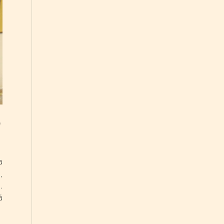
a
,
.
á