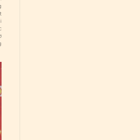
g
t
i
c
ờ
g