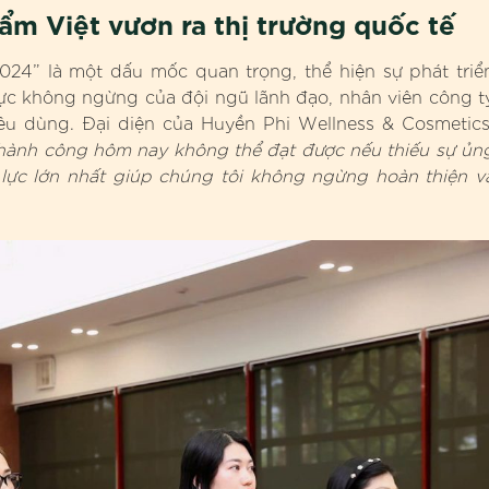
 Việt vươn ra thị trường quốc tế
024” là một dấu mốc quan trọng, thể hiện sự phát triể
ực không ngừng của đội ngũ lãnh đạo, nhân viên công t
tiêu dùng. Đại diện của Huyền Phi Wellness & Cosmetics
thành công hôm nay không thể đạt được nếu thiếu sự ủn
 lực lớn nhất giúp chúng tôi không ngừng hoàn thiện v