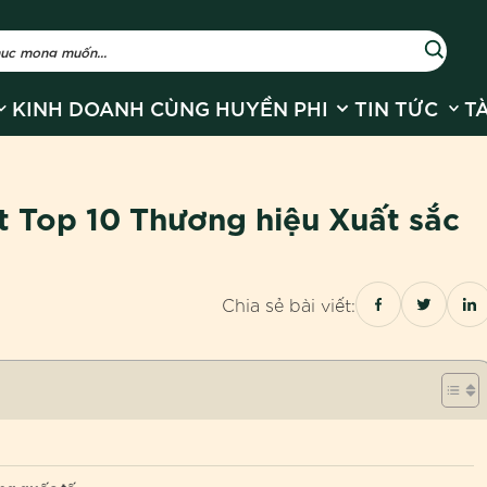
r Về Huyền Phi
how submenu for Sản phẩm
Show submenu for
Show
KINH DOANH CÙNG HUYỀN PHI
TIN TỨC
T
t Top 10 Thương hiệu Xuất sắc
Chia sẻ bài viết: