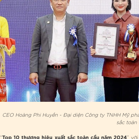
CEO Hoàng Phi Huyền - Đại diện Công ty TNHH Mỹ phẩm
sắc toàn
Top 10 thương hiệu xuất sắc toàn cầu năm 2024
“
” vớ