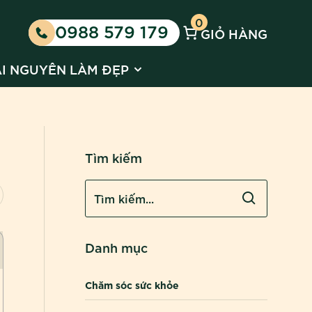
0
0988 579 179
GIỎ HÀNG
 Kinh doanh cùng Huyền Phi
 submenu for Tin tức
Show submenu for Tài nguyên l
ÀI NGUYÊN LÀM ĐẸP
Tìm kiếm
Danh mục
Chăm sóc sức khỏe