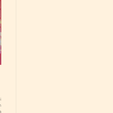
i
n
a