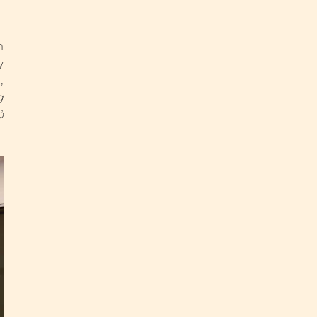
n
y
,
g
à