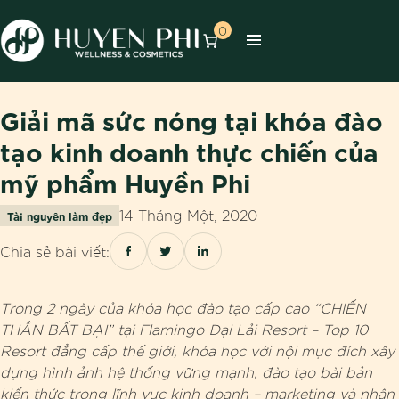
0
Giải mã sức nóng tại khóa đào
tạo kinh doanh thực chiến của
mỹ phẩm Huyền Phi
14 Tháng Một, 2020
Tài nguyên làm đẹp
Chia sẻ bài viết:
Trong 2 ngày của khóa học đào tạo cấp cao “CHIẾN
THẦN BẤT BẠI” tại Flamingo Đại Lải Resort – Top 10
Resort đẳng cấp thế giới, khóa học với nội mục đích xây
dựng hình ảnh hệ thống vững mạnh, đào tạo bài bản
kiến thức trong lĩnh vực kinh doanh – marketing và nhân