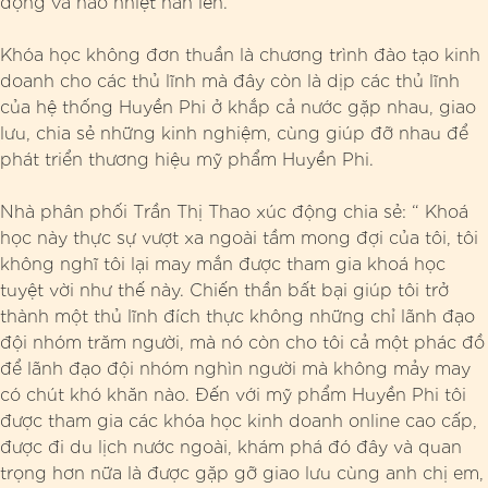
động và náo nhiệt hẳn lên.
Khóa học không đơn thuần là chương trình đào tạo kinh
doanh cho các thủ lĩnh mà đây còn là dịp các thủ lĩnh
của hệ thống Huyền Phi ở khắp cả nước gặp nhau, giao
lưu, chia sẻ những kinh nghiệm, cùng giúp đỡ nhau để
phát triển thương hiệu mỹ phẩm Huyền Phi.
Nhà phân phối Trần Thị Thao xúc động chia sẻ: “ Khoá
học này thực sự vượt xa ngoài tầm mong đợi của tôi, tôi
không nghĩ tôi lại may mắn được tham gia khoá học
tuyệt vời như thế này. Chiến thần bất bại giúp tôi trở
thành một thủ lĩnh đích thực không những chỉ lãnh đạo
đội nhóm trăm người, mà nó còn cho tôi cả một phác đồ
để lãnh đạo đội nhóm nghìn người mà không mảy may
có chút khó khăn nào. Đến với mỹ phẩm Huyền Phi tôi
được tham gia các khóa học kinh doanh online cao cấp,
được đi du lịch nước ngoài, khám phá đó đây và quan
trọng hơn nữa là được gặp gỡ giao lưu cùng anh chị em,