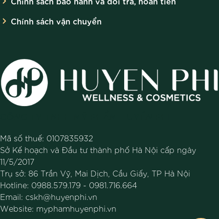
Chính sách bảo hành và đổi trả, hoàn tiền
Chính sách vận chuyển
CÔNG TY TNHH MỸ PHẨM HUYỀN PHI
Mã số thuế: 0107835932
Sở Kế hoạch và Đầu tư thành phố Hà Nội cấp ngày
11/5/2017
Trụ sở: 86 Trần Vỹ, Mai Dịch, Cầu Giấy, TP Hà Nội
Hotline:
0988.579.179
-
0981.716.664
Email:
cskh@huyenphi.vn
Website:
myphamhuyenphi.vn