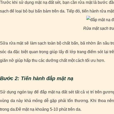
Trước khi sử dụng mặt nạ đất sét, bạn cần rửa mặt là bước đầu
sạch để loại bỏ bụi bẩn bám trên da. Tiếp đó, tiến hành rửa mặ
Rửa mặt sạch trư
Sữa rửa mặt sẽ làm sạch toàn bộ chất bẩn, bã nhờn ẩn sâu tro
sóc da đặc biệt quan trọng giúp lấy đi lớp trang điểm sót lại 
giãn nở giúp hấp thu các dưỡng chất một cách tối ưu hơn.
Bước 2: Tiến hành đắp mặt nạ
Sử dụng ngón tay để đắp mặt nạ đất sét tất cả vị trí trên gư
vùng da này khá mỏng dễ gặp phải tổn thương. Khi thoa nên
trong da.Đê mặt nạ khoảng 5-10 phút trên da.