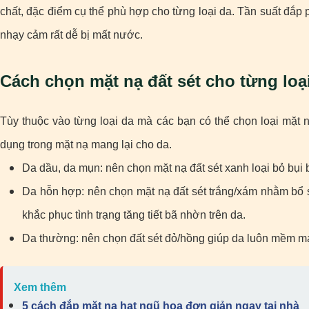
chất, đặc điểm cụ thể phù hợp cho từng loại da. Tần suất đắp
nhạy cảm rất dễ bị mất nước.
Cách chọn mặt nạ đất sét cho từng loạ
Tùy thuộc vào từng loại da mà các bạn có thể chọn loại mặt
dụng trong mặt nạ mang lại cho da.
Da dầu, da mụn: nên chọn mặt nạ đất sét xanh loại bỏ bụi 
Da hỗn hợp: nên chọn mặt nạ đất sét trắng/xám nhằm bổ s
khắc phục tình trạng tăng tiết bã nhờn trên da.
Da thường: nên chọn đất sét đỏ/hồng giúp da luôn mềm m
Xem thêm
5 cách đắp mặt nạ hạt ngũ hoa đơn giản ngay tại nhà