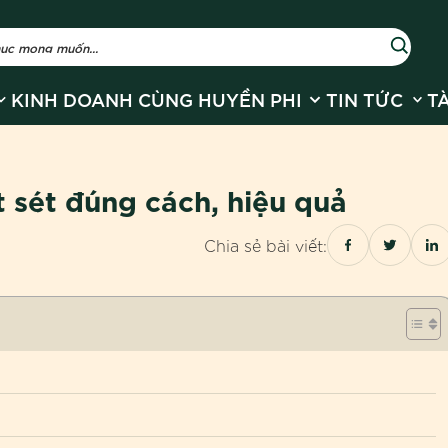
r Về Huyền Phi
how submenu for Sản phẩm
Show submenu for
Show
KINH DOANH CÙNG HUYỀN PHI
TIN TỨC
T
 sét đúng cách, hiệu quả
Chia sẻ bài viết: