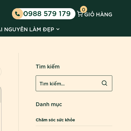
0
0988 579 179
GIỎ HÀNG
 Kinh doanh cùng Huyền Phi
 submenu for Tin tức
Show submenu for Tài nguyên l
ÀI NGUYÊN LÀM ĐẸP
Tìm kiếm
Danh mục
Chăm sóc sức khỏe