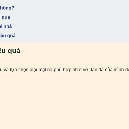
không?
u quả
ại nhà
iệu quả
ệu quả
iểu và lựa chọn loại mặt nạ phù hợp nhất với làn da của mình đ