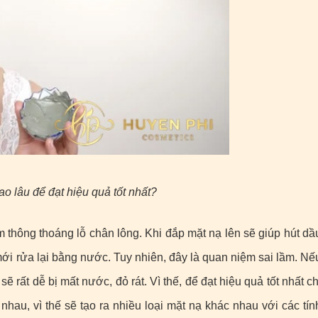
ao lâu để đạt hiệu quả tốt nhất?
àm thông thoáng lỗ chân lông. Khi đắp mặt nạ lên sẽ giúp hút dầ
i rửa lại bằng nước. Tuy nhiên, đây là quan niệm sai lầm. Nế
ẽ rất dễ bị mất nước, đỏ rát. Vì thế, để đạt hiệu quả tốt nhất ch
nhau, vì thế sẽ tạo ra nhiều loại mặt nạ khác nhau với các tín