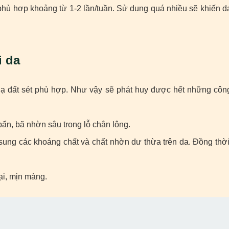
 phù hợp khoảng từ 1-2 lần/tuần. Sử dụng quá nhiều sẽ khiến d
i da
 nạ đất sét phù hợp. Như vậy sẽ phát huy được hết những côn
bẩn, bã nhờn sâu trong lỗ chân lông.
ung các khoáng chất và chất nhờn dư thừa trên da. Đồng thời
ại, mịn màng.