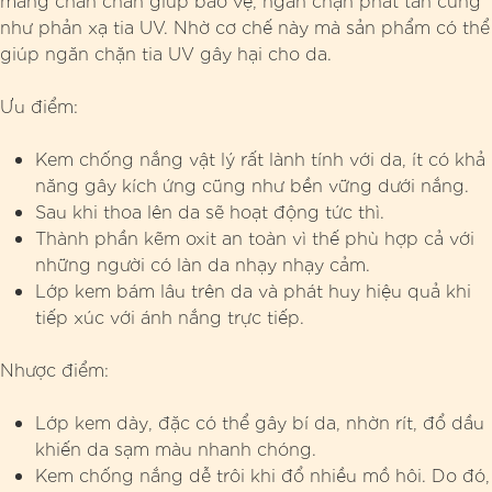
màng chắn chắn giúp bảo vệ, ngăn chặn phát tán cũng
như phản xạ tia UV. Nhờ cơ chế này mà sản phẩm có thể
giúp ngăn chặn tia UV gây hại cho da.
Ưu điểm:
Kem chống nắng vật lý rất lành tính với da, ít có khả
năng gây kích ứng cũng như bền vững dưới nắng.
Sau khi thoa lên da sẽ hoạt động tức thì.
Thành phần kẽm oxit an toàn vì thế phù hợp cả với
những người có làn da nhạy nhạy cảm.
Lớp kem bám lâu trên da và phát huy hiệu quả khi
tiếp xúc với ánh nắng trực tiếp.
Nhược điểm:
Lớp kem dày, đặc có thể gây bí da, nhờn rít, đổ dầu
khiến da sạm màu nhanh chóng.
Kem chống nắng dễ trôi khi đổ nhiều mồ hôi. Do đó,