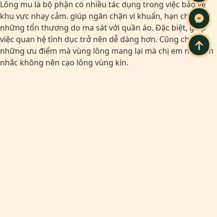
Lông mu là bộ phận có nhiều tác dụng trong việc bảo vệ
khu vực nhạy cảm. giúp ngăn chặn vi khuẩn, hạn chế
những tổn thương do ma sát với quần áo. Đặc biệt, giúp
việc quan hệ tình dục trở nên dễ dàng hơn. Cũng chính vì
những ưu điểm mà vùng lông mang lại mà chị em nên cân
nhắc không nên cạo lông vùng kín.
Cạo lông vùng kín nữ có ảnh hưởng
gì không?
Việc cạo lông vùng kín ở nữ sở dĩ không được các chuyên
gia khuyến khích. Bởi việc làm này tiềm ẩn rất nhiều nguy
cơ gây hại cho vùng nhạy cảm. Dù chỉ một sai sót nhỏ cũng
có thể khiến chị em gặp phải những tổn thương nghiêm
trọng. Gây nên những tác động tiêu cực tới sức khỏe của
vùng kín.
Lông mọc ngược và nhiều hơn sau khi cạo