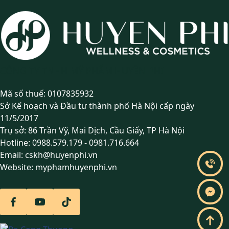
CÔNG TY TNHH MỸ PHẨM HUYỀN PHI
Mã số thuế: 0107835932
Sở Kế hoạch và Đầu tư thành phố Hà Nội cấp ngày
11/5/2017
Trụ sở: 86 Trần Vỹ, Mai Dịch, Cầu Giấy, TP Hà Nội
Hotline:
0988.579.179
-
0981.716.664
Email:
cskh@huyenphi.vn
Website:
myphamhuyenphi.vn