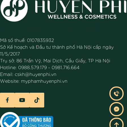
CÔNG TY TNHH MỸ PHẨM HUYỀN PHI
Mã số thuế: 0107835932
Sở Kế hoạch và Đầu tư thành phố Hà Nội cấp ngày
11/5/2017
Trụ sở: 86 Trần Vỹ, Mai Dịch, Cầu Giấy, TP Hà Nội
Hotline:
0988.579.179
-
0981.716.664
Email:
cskh@huyenphi.vn
Website:
myphamhuyenphi.vn