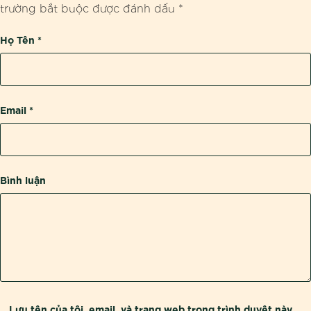
trường bắt buộc được đánh dấu
*
Họ Tên
*
Email
*
Bình luận
Lưu tên của tôi, email, và trang web trong trình duyệt này