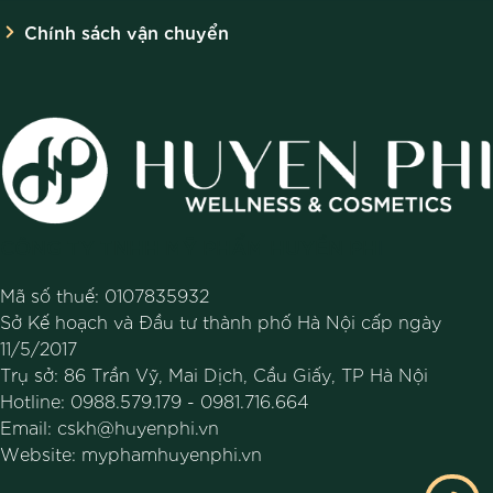
Chính sách vận chuyển
CÔNG TY TNHH MỸ PHẨM HUYỀN PHI
Mã số thuế: 0107835932
Sở Kế hoạch và Đầu tư thành phố Hà Nội cấp ngày
11/5/2017
Trụ sở: 86 Trần Vỹ, Mai Dịch, Cầu Giấy, TP Hà Nội
Hotline:
0988.579.179
-
0981.716.664
Email:
cskh@huyenphi.vn
Website:
myphamhuyenphi.vn