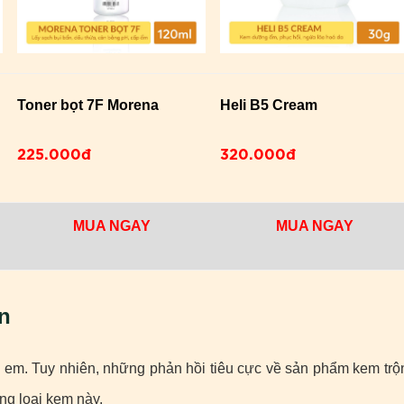
Toner bọt 7F Morena
Heli B5 Cream
225.000đ
320.000đ
MUA NGAY
MUA NGAY
n
ị em. Tuy nhiên, những phản hồi tiêu cực về sản phẩm kem trộ
ững loại kem này.