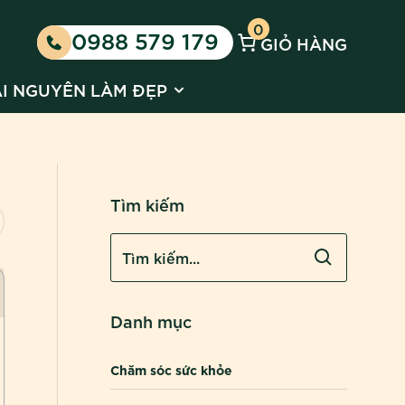
0
0988 579 179
GIỎ HÀNG
 Kinh doanh cùng Huyền Phi
 submenu for Tin tức
Show submenu for Tài nguyên l
ÀI NGUYÊN LÀM ĐẸP
Tìm kiếm
Danh mục
Chăm sóc sức khỏe