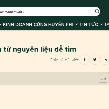
r Về Huyền Phi
how submenu for Sản phẩm
Show submenu for
Show
KINH DOANH CÙNG HUYỀN PHI
TIN TỨC
T
 từ nguyên liệu dễ tìm
Chia sẻ bài viết: