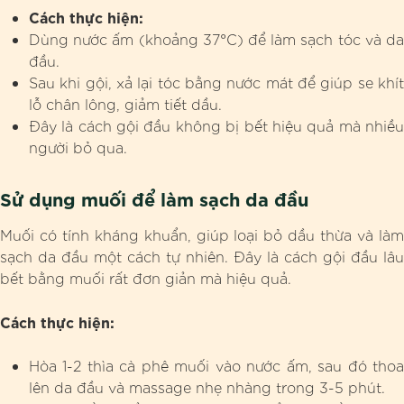
Cách thực hiện:
Dùng nước ấm (khoảng 37°C) để làm sạch tóc và da
đầu.
Sau khi gội, xả lại tóc bằng nước mát để giúp se khít
lỗ chân lông, giảm tiết dầu.
Đây là cách gội đầu không bị bết hiệu quả mà nhiều
người bỏ qua.
Sử dụng muối để làm sạch da đầu
Muối có tính kháng khuẩn, giúp loại bỏ dầu thừa và làm
sạch da đầu một cách tự nhiên. Đây là cách gội đầu lâu
bết bằng muối rất đơn giản mà hiệu quả.
Cách thực hiện:
Hòa 1-2 thìa cà phê muối vào nước ấm, sau đó thoa
lên da đầu và massage nhẹ nhàng trong 3-5 phút.