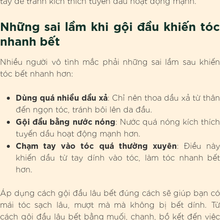
tay để tránh kích thích tuyến dầu hoạt động mạnh.
Những sai lầm khi gội đầu khiến tóc
nhanh bết
Nhiều người vô tình mắc phải những sai lầm sau khiến
tóc bết nhanh hơn:
Dùng quá nhiều dầu xả
: Chỉ nên thoa dầu xả từ thâ
đến ngọn tóc, tránh bôi lên da đầu.
Gội đầu bằng nước nóng
: Nước quá nóng kích thíc
tuyến dầu hoạt động mạnh hơn.
Chạm tay vào tóc quá thường xuyên
: Điều này
khiến dầu từ tay dính vào tóc, làm tóc nhanh bết
hơn.
Áp dụng cách gội đầu lâu bết đúng cách sẽ giúp bạn có
mái tóc sạch lâu, mượt mà mà không bị bết dính. Từ
cách gội đầu lâu bết bằng muối, chanh, bồ kết đến việc