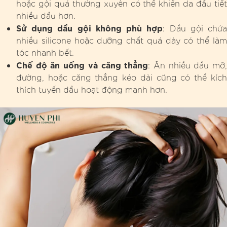
hoặc gội quá thường xuyên có thể khiến da đầu tiết
nhiều dầu hơn.
Sử dụng dầu gội không phù hợp
: Dầu gội chứ
nhiều silicone hoặc dưỡng chất quá dày có thể làm
tóc nhanh bết.
Chế độ ăn uống và căng thẳng
: Ăn nhiều dầu mỡ
đường, hoặc căng thẳng kéo dài cũng có thể kích
thích tuyến dầu hoạt động mạnh hơn.