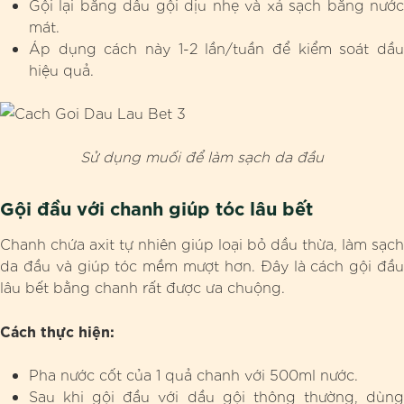
Gội lại bằng dầu gội dịu nhẹ và xả sạch bằng nước
mát.
Áp dụng cách này 1-2 lần/tuần để kiểm soát dầu
hiệu quả.
Sử dụng muối để làm sạch da đầu
Gội đầu với chanh giúp tóc lâu bết
Chanh chứa axit tự nhiên giúp loại bỏ dầu thừa, làm sạch
da đầu và giúp tóc mềm mượt hơn. Đây là cách gội đầu
lâu bết bằng chanh rất được ưa chuộng.
Cách thực hiện:
Pha nước cốt của 1 quả chanh với 500ml nước.
Sau khi gội đầu với dầu gội thông thường, dùng