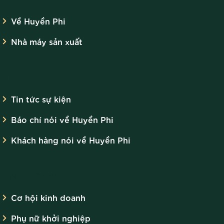
Về Huyền Phi
Nhà máy sản xuất
TIN TỨC
Tin tức sự kiện
Báo chí nói về Huyền Phi
Khách hàng nói về Huyền Phi
KINH DOANH
Cơ hội kinh doanh
Phụ nữ khởi nghiệp