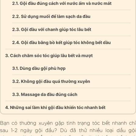
Gội đầu đúng cách với nước ấm và nước mát
Sử dụng muối để làm sạch da đầu
Gội đầu với chanh giúp tóc lâu bết
Gội đầu bằng bồ kết giúp tóc không bết dầu
Cách chăm sóc tóc giúp lâu bết và mượt
Dùng dầu gội phù hợp
Không gội đầu quá thường xuyên
Massage da đầu đúng cách
Những sai lầm khi gội đầu khiến tóc nhanh bết
Bạn có thường xuyên gặp tình trạng tóc bết nhanh chỉ
sau 1-2 ngày gội đầu? Dù đã thử nhiều loại dầu gội