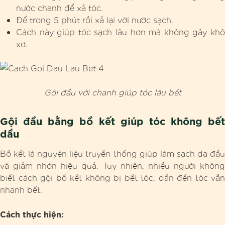
nước chanh để xả tóc.
Để trong 5 phút rồi xả lại với nước sạch.
Cách này giúp tóc sạch lâu hơn mà không gây khô
xơ.
Gội đầu với chanh giúp tóc lâu bết
Gội đầu bằng bồ kết giúp tóc không bết
dầu
Bồ kết là nguyên liệu truyền thống giúp làm sạch da đầu
và giảm nhờn hiệu quả. Tuy nhiên, nhiều người không
biết cách gội bồ kết không bị bết tóc, dẫn đến tóc vẫn
nhanh bết.
Cách thực hiện: