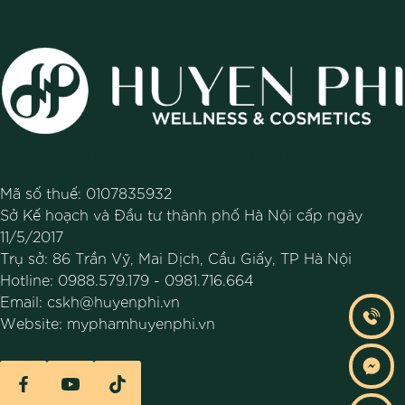
CÔNG TY TNHH MỸ PHẨM HUYỀN PHI
Mã số thuế: 0107835932
Sở Kế hoạch và Đầu tư thành phố Hà Nội cấp ngày
11/5/2017
Trụ sở: 86 Trần Vỹ, Mai Dịch, Cầu Giấy, TP Hà Nội
Hotline:
0988.579.179
-
0981.716.664
Email:
cskh@huyenphi.vn
Website:
myphamhuyenphi.vn