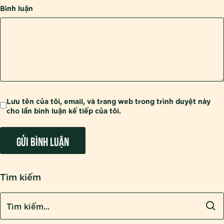
Bình luận
Lưu tên của tôi, email, và trang web trong trình duyệt này
cho lần bình luận kế tiếp của tôi.
Tìm kiếm