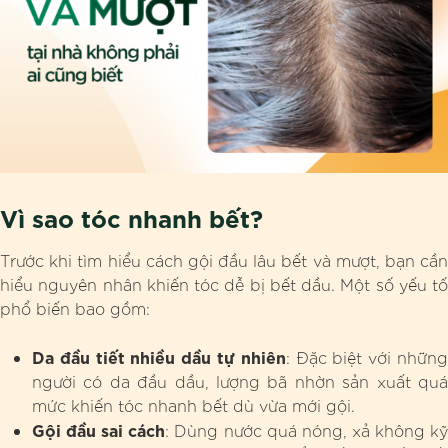
Vì sao tóc nhanh bết?
Trước khi tìm hiểu cách gội đầu lâu bết và mượt, bạn cần
hiểu nguyên nhân khiến tóc dễ bị bết dầu. Một số yếu tố
phổ biến bao gồm:
Da đầu tiết nhiều dầu tự nhiên
: Đặc biệt với nhữn
người có da đầu dầu, lượng bã nhờn sản xuất quá
mức khiến tóc nhanh bết dù vừa mới gội.
Gội đầu sai cách
: Dùng nước quá nóng, xả không k