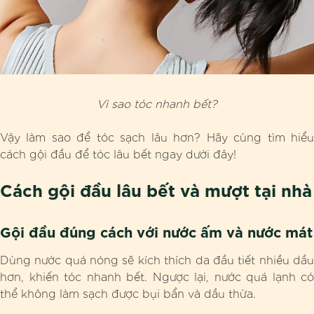
Vì sao tóc nhanh bết?
Vậy làm sao để tóc sạch lâu hơn? Hãy cùng tìm hiểu
cách gội đầu để tóc lâu bết ngay dưới đây!
Cách gội đầu lâu bết và mượt tại nhà
Gội đầu đúng cách với nước ấm và nước mát
Dùng nước quá nóng sẽ kích thích da đầu tiết nhiều dầu
hơn, khiến tóc nhanh bết. Ngược lại, nước quá lạnh có
thể không làm sạch được bụi bẩn và dầu thừa.