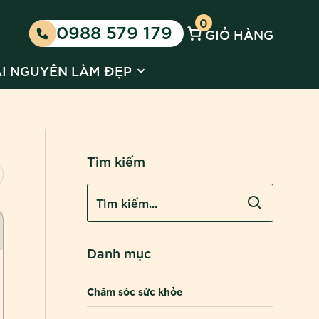
0
0988 579 179
GIỎ HÀNG
 Kinh doanh cùng Huyền Phi
 submenu for Tin tức
Show submenu for Tài nguyên l
ÀI NGUYÊN LÀM ĐẸP
Tìm kiếm
Danh mục
Chăm sóc sức khỏe