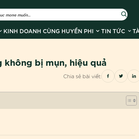
r Về Huyền Phi
how submenu for Sản phẩm
Show submenu for
Show
KINH DOANH CÙNG HUYỀN PHI
TIN TỨC
T
g không bị mụn, hiệu quả
Chia sẻ bài viết: