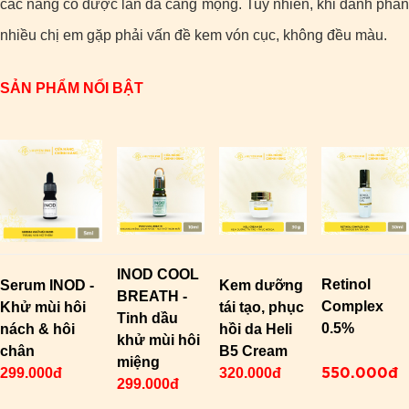
các nàng có được làn da căng mọng. Tuy nhiên, khi đánh phấn
nhiều chị em gặp phải vấn đề kem vón cục, không đều màu.
SẢN PHẨM NỔI BẬT
INOD COOL
Retinol
Serum INOD -
Kem dưỡng
BREATH -
Complex
Khử mùi hôi
tái tạo, phục
Tinh dầu
0.5%
nách & hôi
hồi da Heli
khử mùi hôi
chân
B5 Cream
miệng
550.000đ
299.000đ
320.000đ
299.000đ