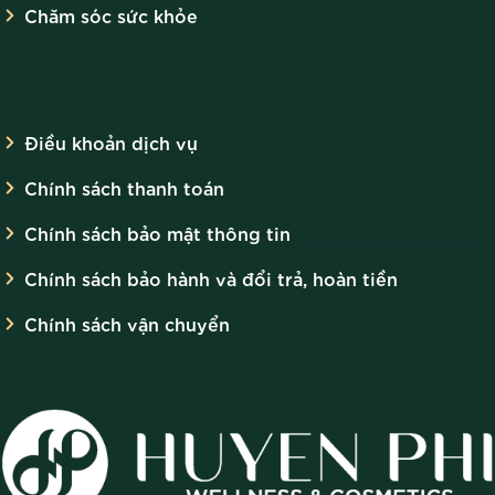
Chăm sóc sức khỏe
Sử dụng xịt khoáng dạng sương xịt lên mặt để cung cấp
độ ẩm cho da. Đồng thời, tránh bị đọng nước và trôi đi lớp
CHÍNH SÁCH
kem nền.
Điều khoản dịch vụ
Với những gợi ý trên đây,
cách đánh phấn nước không b
Chính sách thanh toán
mốc mặt
đã trở nên đơn giản hơn rất nhiều đúng không nào
Chính sách bảo mật thông tin
Hãy lưu ý trước khi trang điểm để có được làn da rạng ngời ấn
Chính sách bảo hành và đổi trả, hoàn tiền
tượng hơn bạn nhé! Hãy đến với Huyền Phi để được chúng
Chính sách vận chuyển
mình tư vấn về các phương pháp chăm sóc da và trang điểm
đúng cách bạn nhé! Nhấc máy và gọi ngay tới Hotline
0988
579 179
mọi thắc mắc của các chị đẹp sẽ được giải đáp tận
tình và trọn vẹn nhất nhé!