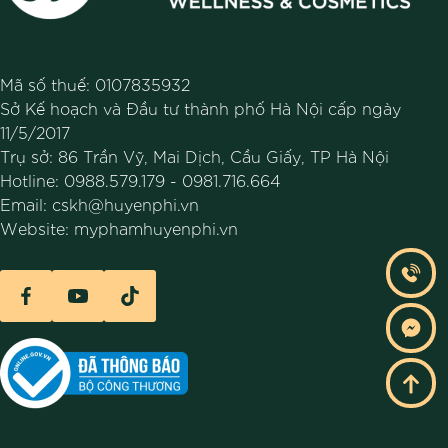
Để lại bình luận
CÔNG TY TNHH MỸ PHẨM HUYỀN PHI
Email của bạn sẽ không được hiển thị công khai.
Các
Mã số thuế: 0107835932
trường bắt buộc được đánh dấu
*
Sở Kế hoạch và Đầu tư thành phố Hà Nội cấp ngày
11/5/2017
Họ Tên
*
Trụ sở: 86 Trần Vỹ, Mai Dịch, Cầu Giấy, TP Hà Nội
Hotline:
0988.579.179
-
0981.716.664
Email:
cskh@huyenphi.vn
Website:
myphamhuyenphi.vn
Email
*
Bình luận