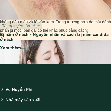
da hiệu quả mà làn da các chị em khô sần, mốc mặt, thiếu sức
sống. Đây là nguyên nhân chính khiến các lớp trang điểm
không đều màu và lộ vân kem. Trong trường hợp da mặt đánh
Tài nguyên làm đẹp
phấn bị mốc, bạn gái có thể khắc phục bằng cách:
Bị nấm ở nách - Nguyên nhân và cách trị nấm candida
ở nách
Xem thêm
VỀ HUYỀN PHI
Về Huyền Phi
Nhà máy sản xuất