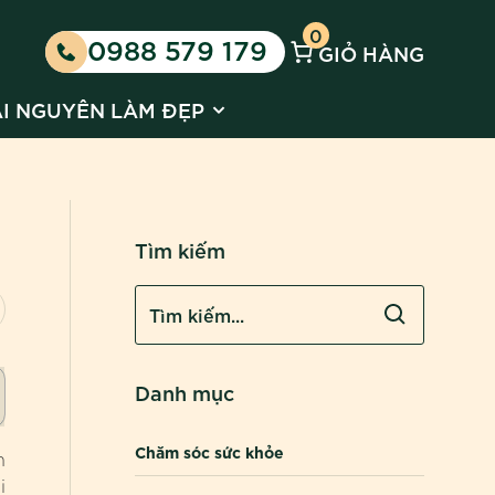
0
0988 579 179
GIỎ HÀNG
 Kinh doanh cùng Huyền Phi
 submenu for Tin tức
Show submenu for Tài nguyên l
ÀI NGUYÊN LÀM ĐẸP
Tìm kiếm
Danh mục
Chăm sóc sức khỏe
n
i