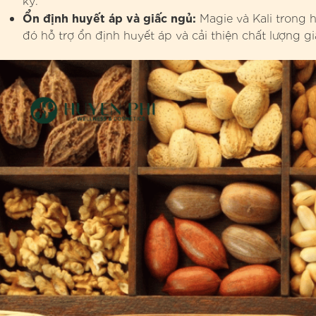
Ổn định huyết áp và giấc ngủ:
Magie và Kali trong 
đó hỗ trợ ổn định huyết áp và cải thiện chất lượng g