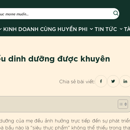
r Về Huyền Phi
how submenu for Sản phẩm
Show submenu for
Show
KINH DOANH CÙNG HUYỀN PHI
TIN TỨC
T
iều dinh dưỡng được khuyên
Chia sẻ bài viết:
h dưỡng của mẹ đều ảnh hưởng trực tiếp đến sự phát triể
 bà bầu nào là "siêu thực phẩm" không thể thiếu trong tha