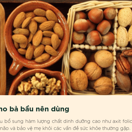
cho bà bầu nên dùng
bầu bổ sung hàm lượng chất dinh dưỡng cao như axit folic
rí não và bảo vệ mẹ khỏi các vấn đề sức khỏe thường gặp.