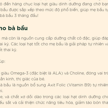
 có đến hàng chục loại hạt giàu dinh dưỡng đang chờ bạ
 bầu được sắp xếp theo mức độ phổ biến, giúp mẹ bầu t
 bà bầu 3 tháng đầu!
cho bà bầu
ng mà còn là nguồn cung cấp dưỡng chất cô đặc, giúp đá
 kỳ. Các loại hạt tốt cho mẹ bầu là giải pháp tự nhiên v
 thai kỳ.
úp:
 giàu Omega-3 (đặc biệt là ALA) và Choline, đóng vai tr
n kinh, thị giác của bé.
bà bầu là nguồn bổ sung Axit Folic (Vitamin B9) tự nhiên
i.
, và chất xơ dồi dào trong các loại hạt dinh dưỡng ch
u sắt và cải thiện chức năng tiêu hóa, giảm táo bón tha