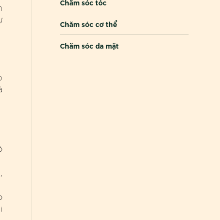
Chăm sóc tóc
n
ự
Chăm sóc cơ thể
Chăm sóc da mặt
p
à
ò
,
o
i