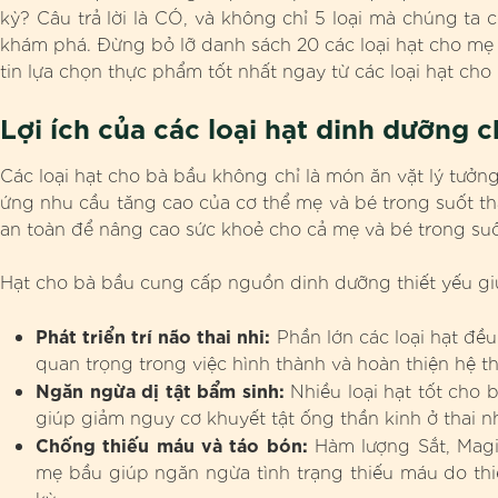
kỳ? Câu trả lời là CÓ, và không chỉ 5 loại mà chúng ta
khám phá. Đừng bỏ lỡ danh sách 20 các loại hạt cho mẹ
tin lựa chọn thực phẩm tốt nhất ngay từ các loại hạt cho
Lợi ích của các loại hạt dinh dưỡng 
Các loại hạt cho bà bầu không chỉ là món ăn vặt lý tưở
ứng nhu cầu tăng cao của cơ thể mẹ và bé trong suốt thai
an toàn để nâng cao sức khoẻ cho cả mẹ và bé trong suốt
Hạt cho bà bầu cung cấp nguồn dinh dưỡng thiết yếu gi
Phát triển trí não thai nhi:
Phần lớn các loại hạt đều
quan trọng trong việc hình thành và hoàn thiện hệ thầ
Ngăn ngừa dị tật bẩm sinh:
Nhiều loại hạt tốt cho 
giúp giảm nguy cơ khuyết tật ống thần kinh ở thai nh
Chống thiếu máu và táo bón:
Hàm lượng Sắt, Magie
mẹ bầu giúp ngăn ngừa tình trạng thiếu máu do thiế
kỳ.