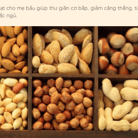
hạt cho mẹ bầu giúp thư giãn cơ bắp, giảm căng thẳng, t
iấc ngủ.