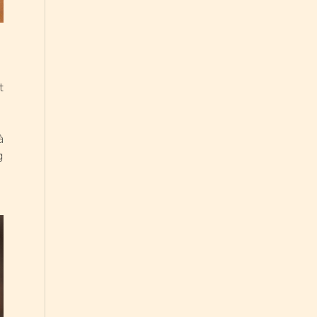
t
à
g