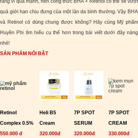
rằng vì quá mạnh, nên công thức BHA + Retinol có thể sẽ vượt
quá giới hạn chịu đựng của một làn da bình thường. Vậy BHA
và Retinol có dùng chung được không? Hãy cùng Mỹ phẩm
Huyền Phi tìm hiểu cụ thể hơn trong bài viết dưới đây nàng
nhé!
SẢN PHẨM NỔI BẬT
Retinol
Heli B5
7P SPOT
7P SPOT
Complex 0.5%
Cream
SERUM
CREAM
550.000 đ
320.000đ
320.000đ
330.000đ