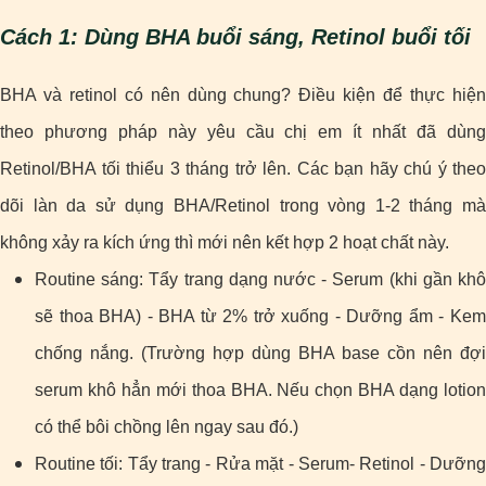
Cách 1: Dùng BHA buổi sáng, Retinol buổi tối
BHA và retinol có nên dùng chung? Điều kiện để thực hiện
theo phương pháp này yêu cầu chị em ít nhất đã dùng
Retinol/BHA tối thiểu 3 tháng trở lên. Các bạn hãy chú ý theo
dõi làn da sử dụng BHA/Retinol trong vòng 1-2 tháng mà
không xảy ra kích ứng thì mới nên kết hợp 2 hoạt chất này.
Routine sáng: Tẩy trang dạng nước - Serum (khi gần khô
sẽ thoa BHA) - BHA từ 2% trở xuống - Dưỡng ẩm - Kem
chống nắng.
(Trường hợp dùng BHA base cồn nên đợi
serum khô hẳn mới thoa BHA. Nếu chọn BHA dạng lotion
có thể bôi chồng lên ngay sau đó.)
Routine tối: Tẩy trang - Rửa mặt - Serum- Retinol - Dưỡng