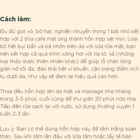
Cách làm:
Đu đủ gọt vỏ, bỏ hạt, nghiền nhuyễn trong 1 bát nhỏ kết
hợp với 2 thìa cafe mật ong thành hỗn hợp sệt mịn. Loại
bỏ hết bụi bẩn và bã nhờn trên da với sữa rửa mặt, bạn
nên kết hợp cả quá trình xông hơi với tía tô, sả (những
loại thảo dược thiên nhiên khác) để giúp lỗ chân lông
giãn nở tối đa, đào thải hết vi khuẩn, cặn trang điểm tích
tụ dưới da, như vậy sẽ đem lại hiệu quả cao hơn.
Thoa đều hỗn hợp lên da mặt và massage nhẹ nhàng
trong 3-5 phút, cuối cùng để thư giãn 20 phút nữa nha.
Tiếp đến rửa sạch lại với nước, sử dụng thường xuyên 1
tuần 2-3 lần.
Lưu ý: Bạn có thể dùng hỗn hợp này để tắm trắng toàn
thân. Sau khi tắm lần đầu với sữa tắm hoặc tẩy tế bào