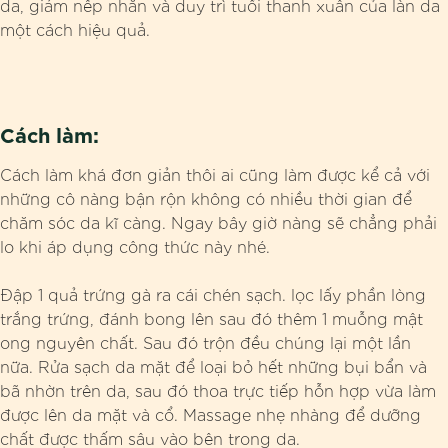
da, giảm nếp nhăn và duy trì tuổi thanh xuân của làn da
một cách hiệu quả.
Cách làm:
Cách làm khá đơn giản thôi ai cũng làm được kể cả với
những cô nàng bận rộn không có nhiều thời gian để
chăm sóc da kĩ càng. Ngay bây giờ nàng sẽ chẳng phải
lo khi áp dụng công thức này nhé.
Đập 1 quả trứng gà ra cái chén sạch. lọc lấy phần lòng
trắng trứng, đánh bong lên sau đó thêm 1 muỗng mật
ong nguyên chất. Sau đó trộn đều chúng lại một lần
nữa. Rửa sạch da mặt để loại bỏ hết những bụi bẩn và
bã nhờn trên da, sau đó thoa trực tiếp hỗn hợp vừa làm
được lên da mặt và cổ. Massage nhẹ nhàng để dưỡng
chất được thấm sâu vào bên trong da.