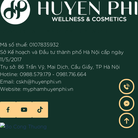
CÔNG TY TNHH MỸ PHẨM HUYỀN PHI
Mã số thuế: 0107835932
Sở Kế hoạch và Đầu tư thành phố Hà Nội cấp ngày
11/5/2017
Trụ sở: 86 Trần Vỹ, Mai Dịch, Cầu Giấy, TP Hà Nội
Hotline:
0988.579.179
-
0981.716.664
Email:
cskh@huyenphi.vn
Website:
myphamhuyenphi.vn