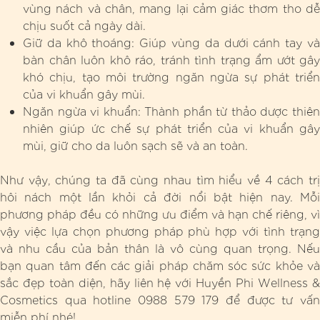
vùng nách và chân, mang lại cảm giác thơm tho dễ
chịu suốt cả ngày dài.
Giữ da khô thoáng: Giúp vùng da dưới cánh tay và
bàn chân luôn khô ráo, tránh tình trạng ẩm ướt gây
khó chịu, tạo môi trường ngăn ngừa sự phát triển
của vi khuẩn gây mùi.
Ngăn ngừa vi khuẩn: Thành phần từ thảo dược thiên
nhiên giúp ức chế sự phát triển của vi khuẩn gây
mùi, giữ cho da luôn sạch sẽ và an toàn.
Như vậy, chúng ta đã cùng nhau tìm hiểu về 4 cách trị
hôi nách một lần khỏi cả đời nổi bật hiện nay. Mỗi
phương pháp đều có những ưu điểm và hạn chế riêng, vì
vậy việc lựa chọn phương pháp phù hợp với tình trạng
và nhu cầu của bản thân là vô cùng quan trọng. Nếu
bạn quan tâm đến các giải pháp chăm sóc sức khỏe và
sắc đẹp toàn diện, hãy liên hệ với Huyền Phi Wellness &
Cosmetics qua hotline 0988 579 179 để được tư vấn
miễn phí nhé!