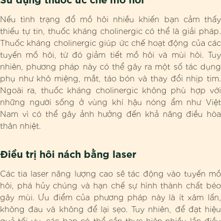
Nếu tình trạng đổ mồ hôi nhiều khiến bạn cảm thấy
thiếu tự tin, thuốc kháng cholinergic có thể là giải pháp.
Thuốc kháng cholinergic giúp ức chế hoạt động của các
tuyến mồ hôi, từ đó giảm tiết mồ hôi và mùi hôi. Tuy
nhiên, phương pháp này có thể gây ra một số tác dụng
phụ như khô miệng, mắt, táo bón và thay đổi nhịp tim.
Ngoài ra, thuốc kháng cholinergic không phù hợp với
những người sống ở vùng khí hậu nóng ẩm như Việt
Nam vì có thể gây ảnh hưởng đến khả năng điều hòa
thân nhiệt.
Điều trị hôi nách bằng laser
Các tia laser năng lượng cao sẽ tác động vào tuyến mồ
hôi, phá hủy chúng và hạn chế sự hình thành chất béo
gây mùi. Ưu điểm của phương pháp này là ít xâm lấn,
không đau và không để lại sẹo. Tuy nhiên, để đạt hiệu
quả tối ưu, các bạn có thể cần thực hiện nhiều lần điều