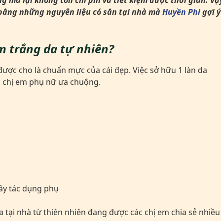
g mà lại không tốn chi phí và tiết kiệm được thời gian. Vậ
 bằng những nguyên liệu có sẵn tại nhà mà
Huyền Phi
gợi ý
àm trắng da tự nhiên?
ược cho là chuẩn mực của cái đẹp. Việc sở hữu 1 làn da
 chị em phụ nữ ưa chuộng.
ây tác dụng phụ
 tại nhà từ thiên nhiên đang được các chị em chia sẻ nhiều