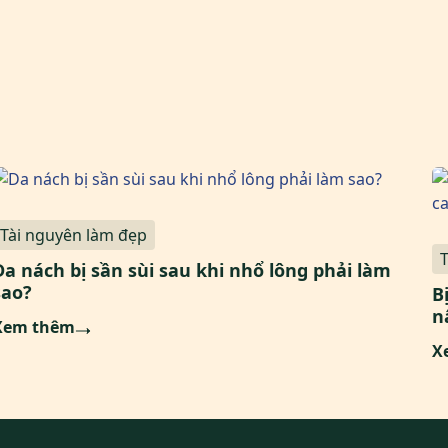
Tài nguyên làm đẹp
Da nách bị sần sùi sau khi nhổ lông phải làm
sao?
B
n
Xem thêm
X