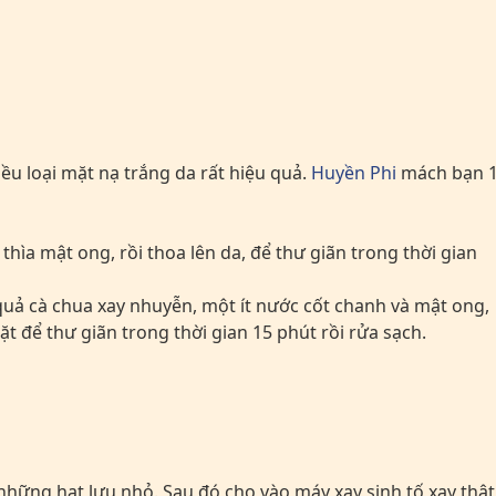
iều loại mặt nạ trắng da rất hiệu quả.
Huyền Phi
mách bạn 
hìa mật ong, rồi thoa lên da, để thư giãn trong thời gian
uả cà chua xay nhuyễn, một ít nước cốt chanh và mật ong,
t để thư giãn trong thời gian 15 phút rồi rửa sạch.
 những hạt lựu nhỏ. Sau đó cho vào máy xay sinh tố xay thật