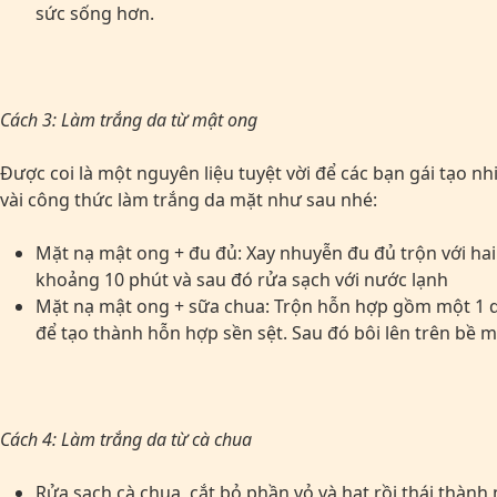
sức sống hơn.
Cách 3: Làm trắng da từ mật ong
Được coi là một nguyên liệu tuyệt vời để các bạn gái tạo nh
vài công thức làm trắng da mặt như sau nhé:
Mặt nạ mật ong + đu đủ: Xay nhuyễn đu đủ trộn với hai t
khoảng 10 phút và sau đó rửa sạch với nước lạnh
Mặt nạ mật ong + sữa chua: Trộn hỗn hợp gồm một 1 q
để tạo thành hỗn hợp sền sệt. Sau đó bôi lên trên bề mặ
Cách 4: Làm trắng da từ cà chua
Rửa sạch cà chua, cắt bỏ phần vỏ và hạt rồi thái thành