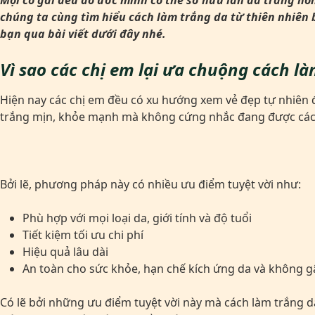
Mọi cô gái đều ao ước mình có thể sở hữu làn da trắng hồn
chúng ta cùng tìm hiểu cách làm trắng da từ thiên nhiên
bạn qua bài viết dưới đây nhé.
Vì sao các chị em lại ưa chuộng cách l
Hiện nay các chị em đều có xu hướng xem vẻ đẹp tự nhiên đ
trắng mịn, khỏe mạnh mà không cứng nhắc đang được các
Bởi lẽ, phương pháp này có nhiều ưu điểm tuyệt vời như:
Phù hợp với mọi loại da, giới tính và độ tuổi
Tiết kiệm tối ưu chi phí
Hiệu quả lâu dài
An toàn cho sức khỏe, hạn chế kích ứng da và không g
Có lẽ bởi những ưu điểm tuyệt vời này mà cách làm trắng da