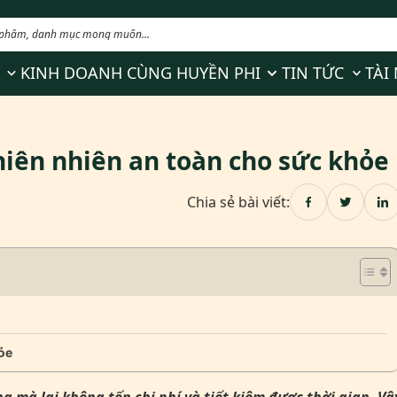
for Về Huyền Phi
Show submenu for Sản phẩm
Show submenu for 
Show s
KINH DOANH CÙNG HUYỀN PHI
TIN TỨC
TÀI
thiên nhiên an toàn cho sức khỏe
Chia sẻ bài viết:
hỏe