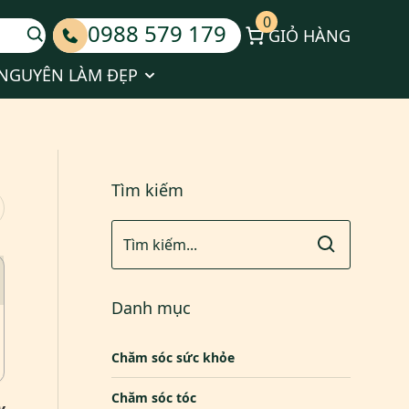
0
0988 579 179
GIỎ HÀNG
Kinh doanh cùng Huyền Phi
ubmenu for Tin tức
Show submenu for Tài nguyên làm đẹ
 NGUYÊN LÀM ĐẸP
Tìm kiếm
Danh mục
Chăm sóc sức khỏe
Chăm sóc tóc